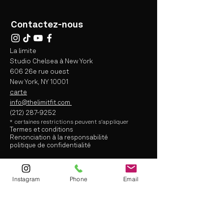
Contactez-nous
La limite
Studio Chelsea à New York
606 26e rue ouest
New York, NY 10001
carte
info@thelimitfit.com
(212) 287-9252
* certaines
restrictions peuvent s'appliquer
Termes et conditions
Renonciation à la responsabilité
politique de confidentialité
info@thelimitfit.com
Instagram
Phone
Email
(212) 287-9252
* some r
estrictions may apply
Terms and Conditions