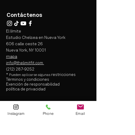
Contáctenos
El límite
Estudio Chelsea en Nueva York
606 calle oeste 26
Nueva York, NY 10001
mapa
info@thelimitfit.com
(212) 287-9252
*
restricciones
Pueden aplicarse
algunas
Términos y condiciones
Exención de responsabilidad
política de privacidad
info@thelimitfit.com
(212) 287-9252
Instagram
Phone
Email
* some r
estrictions may apply
Terms and Conditions