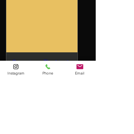
Gagosian x The Limit
mié, 15 abr
Instagram
Phone
Email
Leer más
Detalles