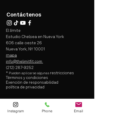
Contáctenos
El límite
Estudio Chelsea en Nueva York
606 calle oeste 26
Nueva York, NY 10001
mapa
info@thelimitfit.com
(212) 287-9252
*
restricciones
Pueden aplicarse
algunas
Términos y condiciones
Exención de responsabilidad
política de privacidad
info@thelimitfit.com
(212) 287-9252
Instagram
Phone
Email
* some r
estrictions may apply
Terms and Conditions