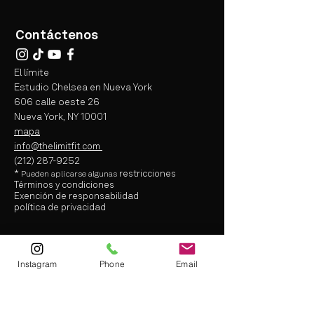
Contáctenos
El límite
Estudio Chelsea en Nueva York
606 calle oeste 26
Nueva York, NY 10001
mapa
info@thelimitfit.com
(212) 287-9252
*
restricciones
Pueden aplicarse
algunas
Términos y condiciones
Exención de responsabilidad
política de privacidad
info@thelimitfit.com
(212) 287-9252
Instagram
Phone
Email
* some r
estrictions may apply
Terms and Conditions