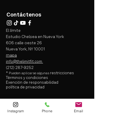
Contáctenos
El límite
Estudio Chelsea en Nueva York
606 calle oeste 26
Nueva York, NY 10001
mapa
info@thelimitfit.com
(212) 287-9252
*
restricciones
Pueden aplicarse
algunas
Términos y condiciones
Exención de responsabilidad
política de privacidad
info@thelimitfit.com
(212) 287-9252
Instagram
Phone
Email
* some r
estrictions may apply
Terms and Conditions