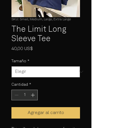
SKU: Small, Medium, Large, Extra Large
The Limit Long
Sleeve Tee
Precio
40,00 US$
Tamaño
*
Cantidad
*
Agregar al carrito