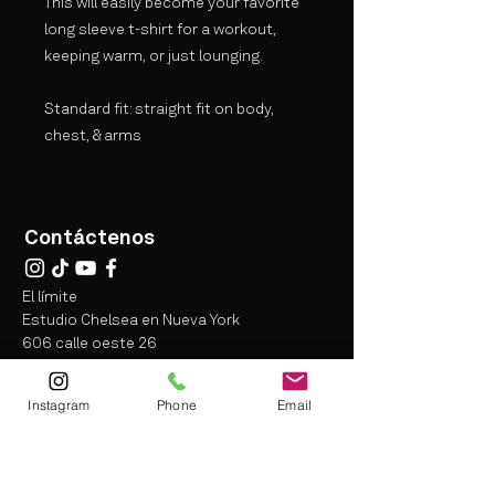
This will easily become your favorite
long sleeve t-shirt for a workout,
keeping warm, or just lounging.
Standard fit: straight fit on body,
chest, & arms
Contáctenos
El límite
Estudio Chelsea en Nueva York
606 calle oeste 26
Nueva York, NY 10001
mapa
Instagram
Phone
Email
info@thelimitfit.com
(212) 287-9252
*
restricciones
Pueden aplicarse
algunas
Términos y condiciones
Exención de responsabilidad