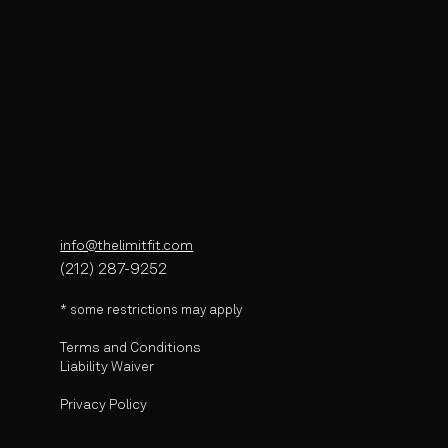
info@thelimitfit.com
(212) 287-9252
* some r
estrictions may apply
Terms and Conditions
Liability Waiver
Privacy Policy