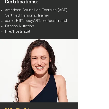
Certifications:
American Council on Exercise (ACE)
Certified Personal Trainer
barre, HIIT, bodyART, pre/post-natal
Fitness Nutrition
Pre/Postnatal