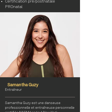
Certification pré/postnatale
PROnatal
Samantha Guzy
Entraîneur
Samantha Guzy est une danseuse
professionnelle et entraîneuse personnelle