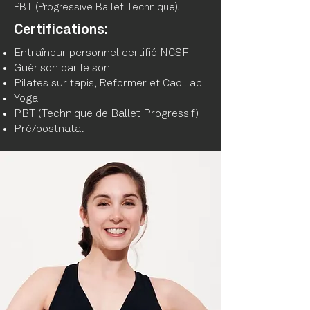
PBT (Progressive Ballet Technique).
Certifications:
Entraîneur personnel certifié NCSF
Guérison par le son
Pilates sur tapis, Reformer et Cadillac
Yoga
PBT (Technique de Ballet Progressif).
Pré/postnatal