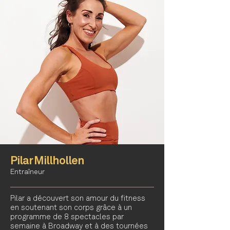
Pilar Millhollen
Entraîneur
Pilar a découvert son amour du fitness
en soutenant son corps grâce à un
programme de 8 spectacles par
semaine à Broadway et à des tournées