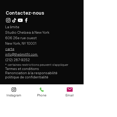
Contactez-nous
La limite
Studio Chelsea à New York
606 26e rue ouest
New York, NY 10001
carte
info@thelimitfit.com
(212) 287-9252
* certaines
restrictions peuvent s'appliquer
Termes et conditions
Renonciation à la responsabilité
politique de confidentialité
info@thelimitfit.com
Instagram
Phone
Email
(212) 287-9252
* some r
estrictions may apply
Terms and Conditions