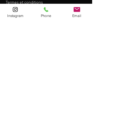
Termes et conditions
Renonciation à la responsabilité
politique de confidentialité
Instagram
Phone
Email
info@thelimitfit.com
(212) 287-9252
* some r
estrictions may apply
Terms and Conditions
Liability Waiver
Privacy Policy
© 2020 La Limite
Tous droits réservés