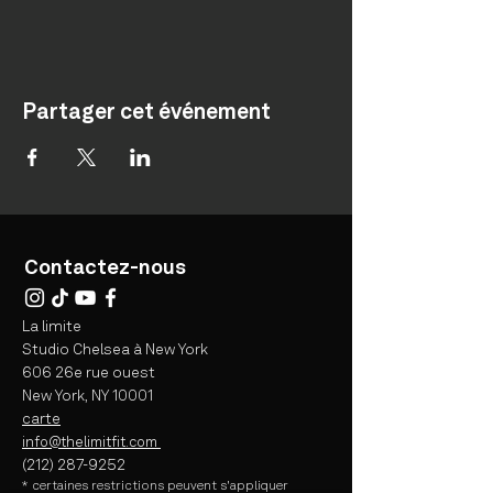
Partager cet événement
Contactez-nous
La limite
Studio Chelsea à New York
606 26e rue ouest
New York, NY 10001
carte
info@thelimitfit.com
(212) 287-9252
* certaines
restrictions peuvent s'appliquer