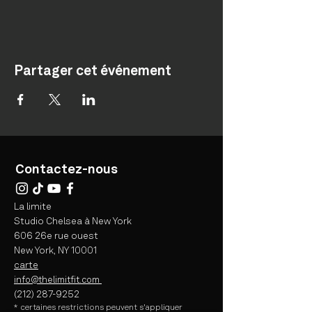
Partager cet événement
Contactez-nous
La limite
Studio Chelsea à New York
606 26e rue ouest
New York, NY 10001
carte
info@thelimitfit.com
(212) 287-9252
* certaines
restrictions peuvent s'appliquer