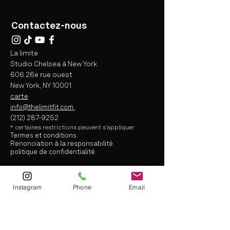
Contactez-nous
La limite
Studio Chelsea à New York
606 26e rue ouest
New York, NY 10001
carte
info@thelimitfit.com
(212) 287-9252
* certaines
restrictions peuvent s'appliquer
Termes et conditions
Renonciation à la responsabilité
politique de confidentialité
info@thelimitfit.com
Instagram
Phone
Email
(212) 287-9252
* some r
estrictions may apply
Terms and Conditions