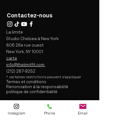
Contactez-nous
La limite
Studio Chelsea à New York
606 26e rue ouest
New York, NY 10001
carte
info@thelimitfit.com
(212) 287-9252
* certaines
restrictions peuvent s'appliquer
Termes et conditions
Renonciation à la responsabilité
politique de confidentialité
info@thelimitfit.com
Instagram
Phone
Email
(212) 287-9252
* some r
estrictions may apply
Terms and Conditions