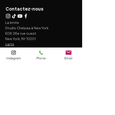
Contactez-nous
La limite
Studio Chelsea à New York
606 26e rue ouest
New York, NY 10001
carte
info@thelimitfit.com
(212) 287-9252
Instagram
Phone
Email
* certaines
restrictions peuvent s'appliquer
Termes et conditions
Renonciation à la responsabilité
politique de confidentialité
info@thelimitfit.com
(212) 287-9252
* some r
estrictions may apply
Terms and Conditions
Liability Waiver