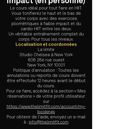
impact (en personne)
Le cours idéal pour tout faire en HIIT.
Vous tonifierez le haut et le bas de
votre corps avec des exercices
pliométriques à faible impact et du
cardio HIIT entre les deux.
Un véritable entraînement complet du
corps. Pour tous les niveaux.
Localisation
et coordonnées
La limite
Studio Chelsea à New York
606 26e rue ouest
New York, NY 10001
Politique d'annulation : Toutes les
annulations ou reports de cours doivent
être effectués 12 heures avant le début
du cours.
Pour ce faire, accédez à la section « Mes
réservations » de votre profil utilisateur
sur
https://www.thelimitfit.com/account/my-
bookings
Pour obtenir de l'aide, envoyez un e-mail
à :
info@thelimitfit.com