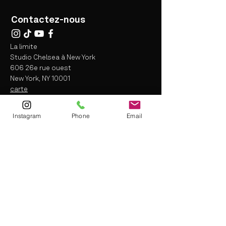
Contactez-nous
La limite
Studio Chelsea à New York
606 26e rue ouest
New York, NY 10001
carte
info@thelimitfit.com
(212) 287-9252
Instagram
Phone
Email
* certaines
restrictions peuvent s'appliquer
Termes et conditions
Renonciation à la responsabilité
politique de confidentialité
info@thelimitfit.com
(212) 287-9252
* some r
estrictions may apply
Terms and Conditions