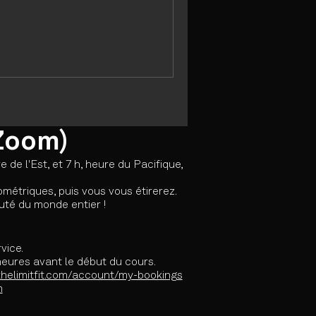
(Zoom)
de l'Est, et 7 h, heure du Pacifique,
métriques, puis vous vous étirerez.
uté du monde entier !
vice.
 heures avant le début du cours.
thelimitfit.com/account/my-bookings
m