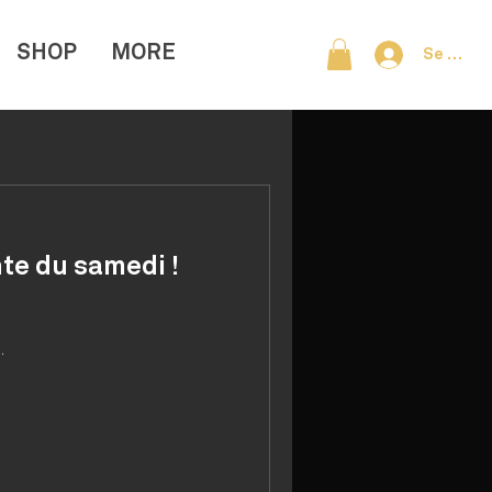
SHOP
MORE
Se conn
te du samedi !
.